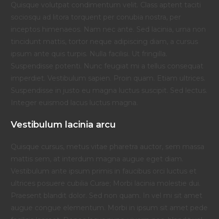
Quisque volutpat condimentum velit. Class aptent taciti
sociosqu ad litora torquent per conubia nostra, per
inceptos himenaeos. Nam nec ante. Sed lacinia, urna non
tincidunt mattis, tortor neque adipiscing diam, a cursus
ipsum ante quis turpis. Nulla facilisi. Ut fringilla.
Suspendisse potenti. Nunc feugiat mi a tellus consequat
imperdiet. Vestibulum sapien. Proin quam. Etiam ultrices.
Suspendisse in justo eu magna luctus suscipit. Sed lectus.
Integer euismod lacus luctus magna.
Vestibulum lacinia arcu
Quisque cursus, metus vitae pharetra auctor, sem massa
mattis sem, at interdum magna augue eget diam.
Vestibulum ante ipsum primis in faucibus orci luctus et
ultrices posuere cubilia Curae; Morbi lacinia molestie dui.
Praesent blandit dolor. Sed non quam. In vel mi sit amet
augue congue elementum. Morbi in ipsum sit amet pede