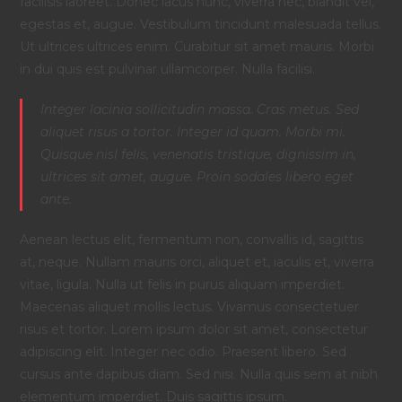
facilisis laoreet. Donec lacus nunc, viverra nec, blandit vel,
egestas et, augue. Vestibulum tincidunt malesuada tellus.
Ut ultrices ultrices enim. Curabitur sit amet mauris. Morbi
in dui quis est pulvinar ullamcorper. Nulla facilisi.
Integer lacinia sollicitudin massa. Cras metus. Sed
aliquet risus a tortor. Integer id quam. Morbi mi.
Quisque nisl felis, venenatis tristique, dignissim in,
ultrices sit amet, augue. Proin sodales libero eget
ante.
Aenean lectus elit, fermentum non, convallis id, sagittis
at, neque. Nullam mauris orci, aliquet et, iaculis et, viverra
vitae, ligula. Nulla ut felis in purus aliquam imperdiet.
Maecenas aliquet mollis lectus. Vivamus consectetuer
risus et tortor. Lorem ipsum dolor sit amet, consectetur
adipiscing elit. Integer nec odio. Praesent libero. Sed
cursus ante dapibus diam. Sed nisi. Nulla quis sem at nibh
elementum imperdiet. Duis sagittis ipsum.