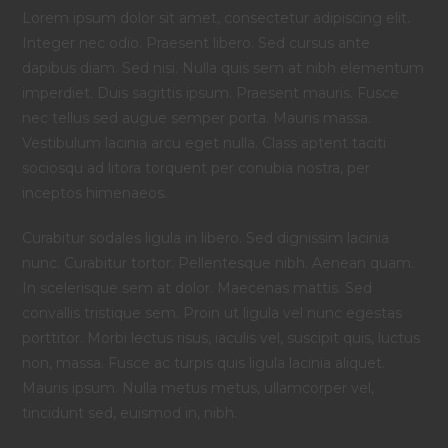
Lorem ipsum dolor sit amet, consectetur adipiscing elit.
Integer nec odio. Praesent libero. Sed cursus ante
dapibus diam. Sed nisi. Nulla quis sem at nibh elementum
imperdiet. Duis sagittis ipsum. Praesent mauris. Fusce
nec tellus sed augue semper porta. Mauris massa.
Vestibulum lacinia arcu eget nulla. Class aptent taciti
sociosqu ad litora torquent per conubia nostra, per
inceptos himenaeos.
Curabitur sodales ligula in libero. Sed dignissim lacinia
nunc. Curabitur tortor. Pellentesque nibh. Aenean quam.
In scelerisque sem at dolor. Maecenas mattis. Sed
convallis tristique sem. Proin ut ligula vel nunc egestas
porttitor. Morbi lectus risus, iaculis vel, suscipit quis, luctus
non, massa. Fusce ac turpis quis ligula lacinia aliquet.
Mauris ipsum. Nulla metus metus, ullamcorper vel,
tincidunt sed, euismod in, nibh.